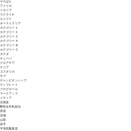
そろばん
アメリカ
イタリア
ウクライナ
エジプト
オーストラリア
カテゴリー 1
カテゴリー 2
カテゴリー 3
カテゴリー A
カテゴリー B
カテゴリー C
カナダ
キューバ
クロアチア
ケニア
コスタリカ
サブ
チャンピオンシップ
テンプレート
ブログロール
マークアップ
メディア
北海道
墾田永年私財法
実習
宮城
山形
岩手
平等院鳳凰堂