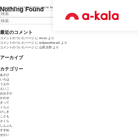
It seems we can’t find what you’re looking for. Perhaps searching can help.
Nothing Found
検
索:
検
索:
最近のコメント
コメントのついたページ
に
Anon
より
コメントのついたページ
に
tellyworthtest2
より
コメントのついたページ
に
山田太郎
より
アーカイブ
カテゴリー
あさひ
いろは
うえの
えいご
おおさか
かわせ
きって
くらぶ
けしき
こども
さくら
しんぶん
すずめ
せかい