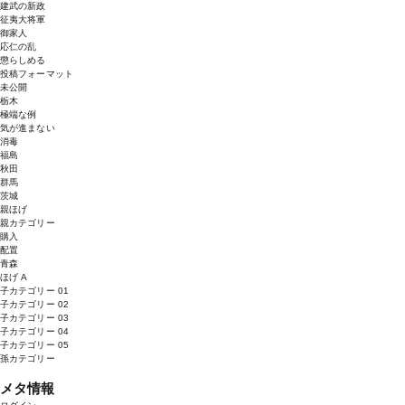
建武の新政
征夷大将軍
御家人
応仁の乱
懲らしめる
投稿フォーマット
未公開
栃木
極端な例
気が進まない
消毒
福島
秋田
群馬
茨城
親ほげ
親カテゴリー
購入
配置
青森
ほげ A
子カテゴリー 01
子カテゴリー 02
子カテゴリー 03
子カテゴリー 04
子カテゴリー 05
孫カテゴリー
メタ情報