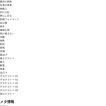
建武の新政
征夷大将軍
御家人
応仁の乱
懲らしめる
投稿フォーマット
未公開
栃木
極端な例
気が進まない
消毒
福島
秋田
群馬
茨城
親ほげ
親カテゴリー
購入
配置
青森
ほげ A
子カテゴリー 01
子カテゴリー 02
子カテゴリー 03
子カテゴリー 04
子カテゴリー 05
孫カテゴリー
メタ情報