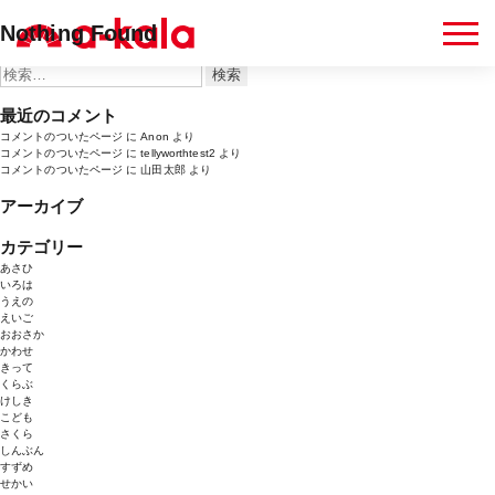
It seems we can’t find what you’re looking for. Perhaps searching can help.
Nothing Found
検
索:
検
索:
最近のコメント
コメントのついたページ
に
Anon
より
コメントのついたページ
に
tellyworthtest2
より
コメントのついたページ
に
山田太郎
より
アーカイブ
カテゴリー
あさひ
いろは
うえの
えいご
おおさか
かわせ
きって
くらぶ
けしき
こども
さくら
しんぶん
すずめ
せかい