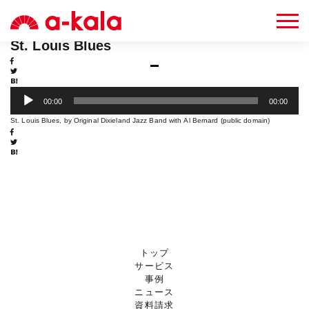
2012.07.05
St. Louis Blues
音
00:00
00:00
声
プ
St. Louis Blues, by Original Dixieland Jazz Band with Al Bernard (public domain)
レ
ー
ヤ
ー
トップ
サービス
事例
ニュース
資料請求